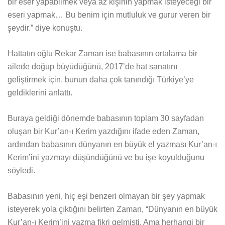
bir eser yapabilmek veya az kişinin yapmak isteyeceği bir
eseri yapmak… Bu benim için mutluluk ve gurur veren bir
şeydir.” diye konuştu.
Hattatın oğlu Rekar Zaman ise babasının ortalama bir
ailede doğup büyüdüğünü, 2017’de hat sanatını
geliştirmek için, bunun daha çok tanındığı Türkiye’ye
geldiklerini anlattı.
Buraya geldiği dönemde babasının toplam 30 sayfadan
oluşan bir Kur’an-ı Kerim yazdığını ifade eden Zaman,
ardından babasının dünyanın en büyük el yazması Kur’an-ı
Kerim’ini yazmayı düşündüğünü ve bu işe koyulduğunu
söyledi.
Babasının yeni, hiç eşi benzeri olmayan bir şey yapmak
isteyerek yola çıktığını belirten Zaman, “Dünyanın en büyük
Kur’an-ı Kerim’ini yazma fikri gelmişti. Ama herhangi bir