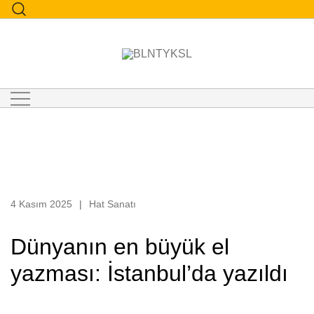
"Bülent Yüksel Creative Studio"
BLNTYKSL
4 Kasım 2025
Hat Sanatı
Dünyanın en büyük el
yazması: İstanbul’da yazıldı