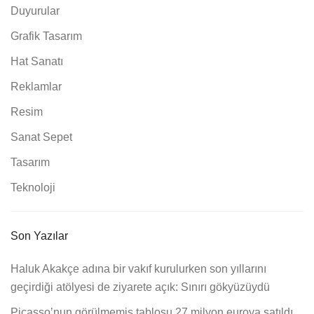
Duyurular
Grafik Tasarım
Hat Sanatı
Reklamlar
Resim
Sanat Sepet
Tasarım
Teknoloji
Son Yazılar
Haluk Akakçe adına bir vakıf kurulurken son yıllarını
geçirdiği atölyesi de ziyarete açık: Sınırı gökyüzüydü
Picasso’nun görülmemiş tablosu 27 milyon euroya satıldı