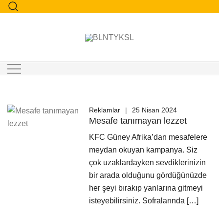
"Bülent Yüksel Creative Studio"
BLNTYKSL
Reklamlar
25 Nisan 2024
Mesafe tanımayan lezzet
KFC Güney Afrika’dan mesafelere
meydan okuyan kampanya. Siz
çok uzaklardayken sevdiklerinizin
bir arada olduğunu gördüğünüzde
her şeyi bırakıp yanlarına gitmeyi
isteyebilirsiniz. Sofralarında […]