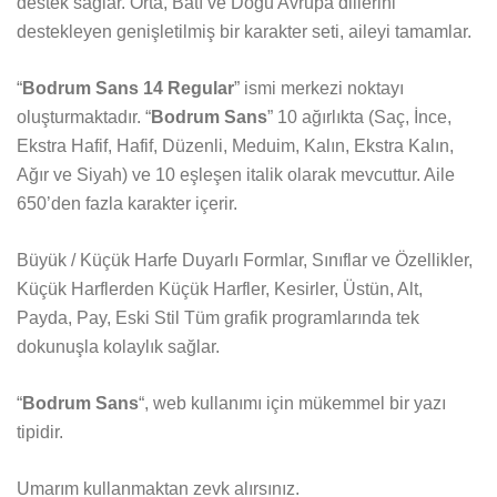
destek sağlar. Orta, Batı ve Doğu Avrupa dillerini
destekleyen genişletilmiş bir karakter seti, aileyi tamamlar.
“
Bodrum Sans 14 Regular
” ismi merkezi noktayı
oluşturmaktadır. “
Bodrum Sans
” 10 ağırlıkta (Saç, İnce,
Ekstra Hafif, Hafif, Düzenli, Meduim, Kalın, Ekstra Kalın,
Ağır ve Siyah) ve 10 eşleşen italik olarak mevcuttur. Aile
650’den fazla karakter içerir.
Büyük / Küçük Harfe Duyarlı Formlar, Sınıflar ve Özellikler,
Küçük Harflerden Küçük Harfler, Kesirler, Üstün, Alt,
Payda, Pay, Eski Stil Tüm grafik programlarında tek
dokunuşla kolaylık sağlar.
“
Bodrum Sans
“, web kullanımı için mükemmel bir yazı
tipidir.
Umarım kullanmaktan zevk alırsınız.