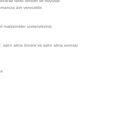
ırarak farklı renkler ve boyutlar
şımanıza izin verecektir.
zel malzemeler üreteceksiniz.
, satın alma öncesi ve satın alma sonrası
ur.