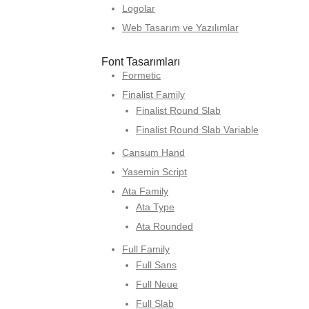
Logolar
Web Tasarım ve Yazılımlar
Font Tasarımları
Formetic
Finalist Family
Finalist Round Slab
Finalist Round Slab Variable
Cansum Hand
Yasemin Script
Ata Family
Ata Type
Ata Rounded
Full Family
Full Sans
Full Neue
Full Slab