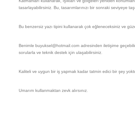
Katmanları kullanarak, ışıkları ve gölgeleri yeniden konumland
tasarlayabilirsiniz. Bu, tasarımlarınızı bir sonraki seviyeye ta
Bu benzersiz yazı tipini kullanarak çok eğleneceksiniz ve gü
Benimle buyuksel@hotmail.com adresinden iletişime geçebilir
sorularla ve teknik destek için ulaşabilirsiniz.
Kaliteli ve uygun bir iş yapmak kadar tatmin edici bir şey yokt
Umarım kullanmaktan zevk alırsınız.