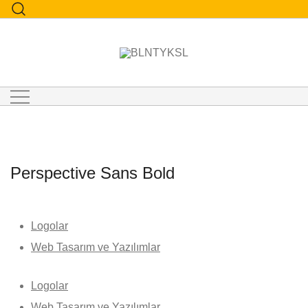
"Bülent Yüksel Creative Studio"
BLNTYKSL
Perspective Sans Bold
Logolar
Web Tasarım ve Yazılımlar
Logolar
Web Tasarım ve Yazılımlar