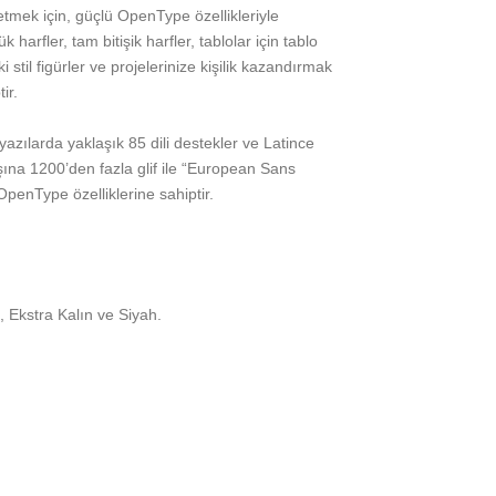
etmek için, güçlü OpenType özellikleriyle
harfler, tam bitişik harfler, tablolar için tablo
ki stil figürler ve projelerinize kişilik kazandırmak
ir.
azılarda yaklaşık 85 dili destekler ve Latince
başına 1200’den fazla glif ile “European Sans
OpenType özelliklerine sahiptir.
n, Ekstra Kalın ve Siyah.