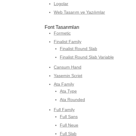
Logolar
Web Tasarım ve Yazılımlar
Font Tasarımları
Formetic
Finalist Family
Finalist Round Slab
Finalist Round Slab Variable
Cansum Hand
Yasemin Script
Ata Family
Ata Type
Ata Rounded
Full Family
Full Sans
Full Neue
Full Slab