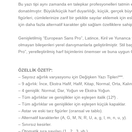
Bu yazı tipi aynı zamanda en talepkar profesyonelleri tatmin 
donatılmıştır. Büyük/küçük harf duyarlılığı, küçük, gerçek büyük 
figürleri, cümlelerinize zarif bir şekilde sayılar eklemek için es
için daha fazla alternatif karakter gibi sağlam özelliklere sahipt
Genişletilmiş “European Sans Pro”, Latince, Kiril ve Yunanca y
olmayan bileşenleri yerel danışmanlarla geliştirilmiştir. Stil 
Pro”, yerelleştirilmiş harf biçimlerini önemser ve buna uygun 
ÖZELLİK ÖZETİ*:
– Sayısız ağırlık varyasyonu için Değişken Yazı Tipleri***.
– 9 ağırlık: İnce, Ekstra Hafif, Hafif, Kitap, Normal, Orta, Kalı
– 4 genişlik: Normal, Dar, Yoğun ve Ekstra Yoğun.
– Tüm ağırlıklar ve genişlikler için eşleşen italik (12º) .
– Tüm ağırlıklar ve genişlikler için eşleşen küçük kapaklar.
– Astar ve eski tarz figürler (oransal ve tablo).
– Alternatif karakterler (A, G, M, N, R, U, a, g, l, m, n, u, y).
– Sınırsız kesirler.
– Otomatik sıra sayıları (1., 2., 3. vb.).