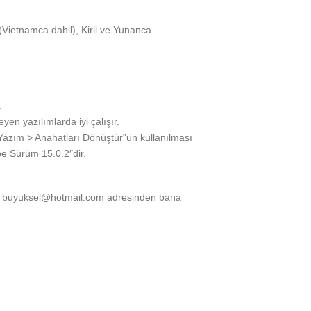
(Vietnamca dahil), Kiril ve Yunanca. –
.
eyen yazılımlarda iyi çalışır.
Yazım > Anahatları Dönüştür”ün kullanılması
be Sürüm 15.0.2″dir.
çin buyuksel@hotmail.com adresinden bana